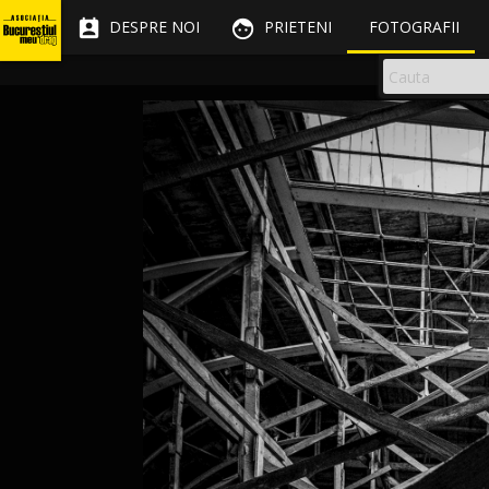


DESPRE NOI
PRIETENI
FOTOGRAFII