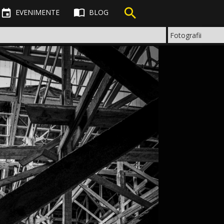



EVENIMENTE
BLOG