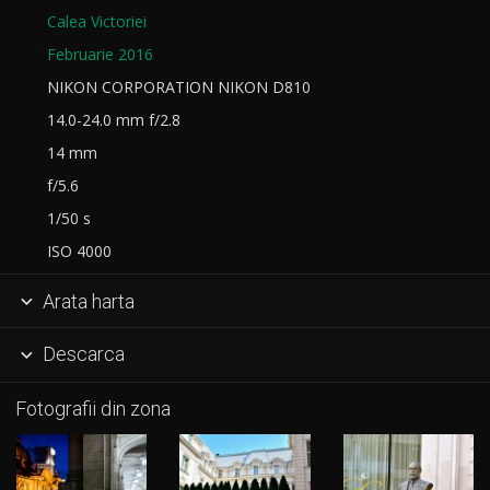
Calea Victoriei
Februarie 2016
NIKON CORPORATION NIKON D810
14.0-24.0 mm f/2.8
14 mm
f/5.6
1/50 s
ISO 4000
Arata harta

Descarca

Fotografii din zona