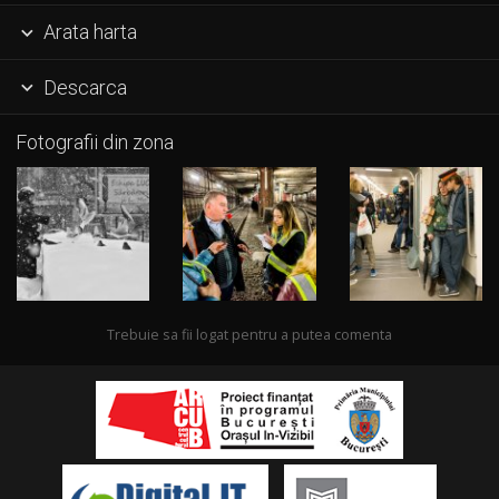
Arata harta

Descarca

Fotografii din zona
Trebuie sa fii logat pentru a putea comenta