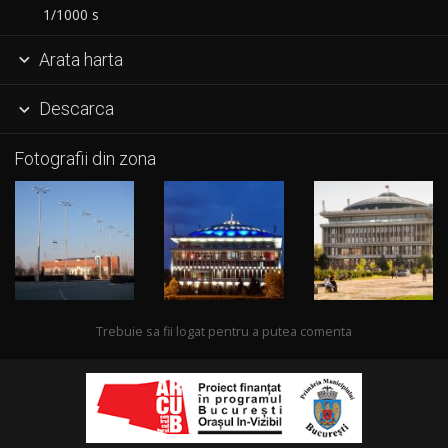
1/1000 s
Arata harta

Descarca

Fotografii din zona
Trebuie sa fii logat pentru a putea comenta