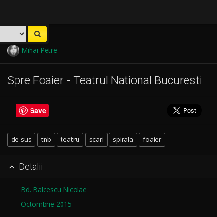
Mihai Petre
Spre Foaier - Teatrul National Bucuresti
Save
de sus
tnb
teatru
scari
spirala
foaier
Detalii

Bd. Balcescu Nicolae
Octombrie 2015