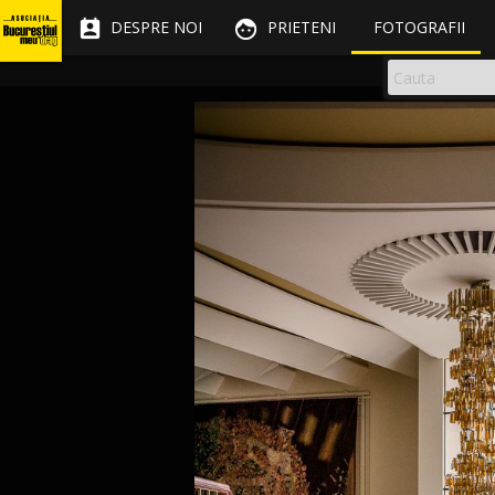


DESPRE NOI
PRIETENI
FOTOGRAFII