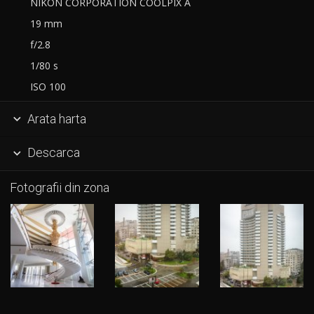
NIKON CORPORATION COOLPIX A
19 mm
f/2.8
1/80 s
ISO 100
Arata harta

Descarca

Fotografii din zona