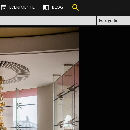



EVENIMENTE
BLOG