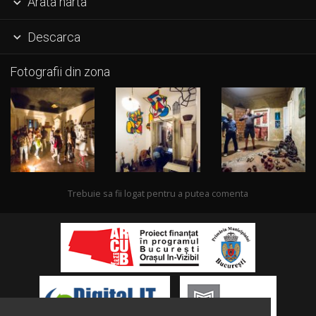
Arata harta

Descarca

Fotografii din zona
Trebuie sa fii logat pentru a putea comenta