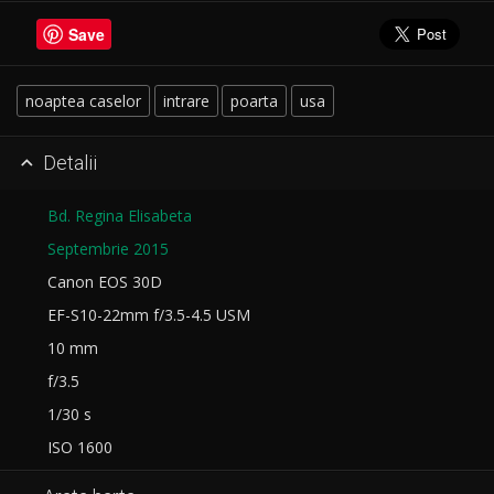
Save
noaptea caselor
intrare
poarta
usa
Detalii

Bd. Regina Elisabeta
Septembrie 2015
Canon EOS 30D
EF-S10-22mm f/3.5-4.5 USM
10 mm
f/3.5
1/30 s
ISO 1600