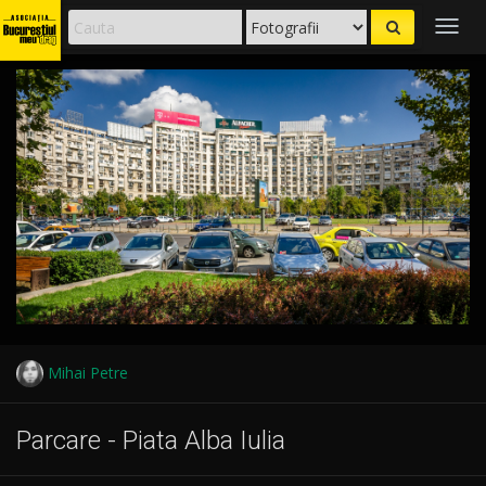
Togg
navig
Mihai Petre
Parcare - Piata Alba Iulia