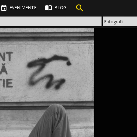



EVENIMENTE
BLOG