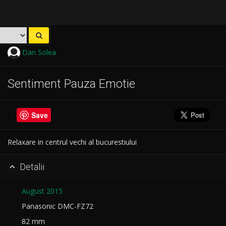
Dan Solea
Sentiment Pauza Emotie
Save
Relaxare in centrul vechi al bucurestiului
Detalii

August 2015
Panasonic DMC-FZ72
82 mm