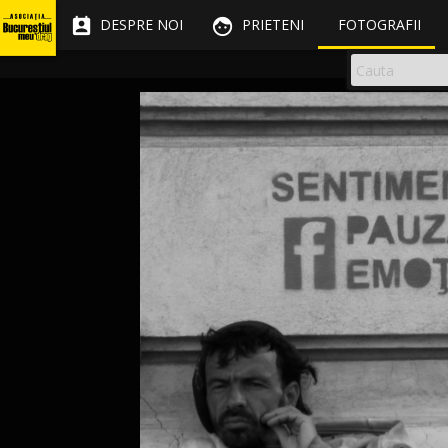


DESPRE NOI
PRIETENI
FOTOGRAFII