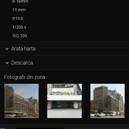
8-16mm
11 mm
f/10.0
1/200 s
ISO 100
Arata harta

Descarca

Fotografii din zona