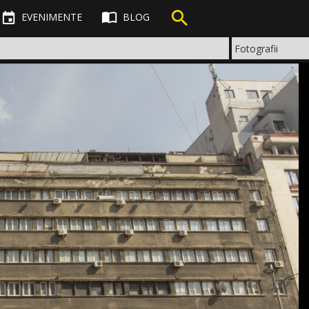



EVENIMENTE
BLOG