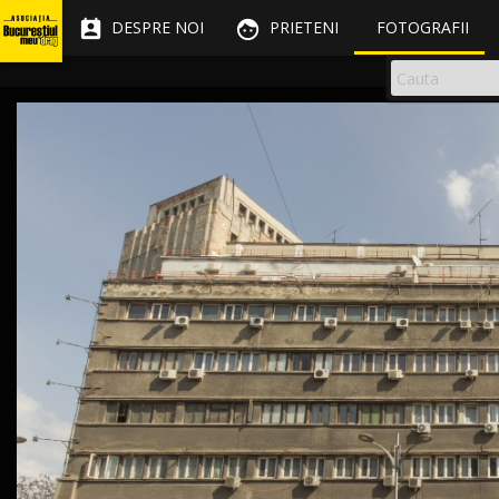


DESPRE NOI
PRIETENI
FOTOGRAFII