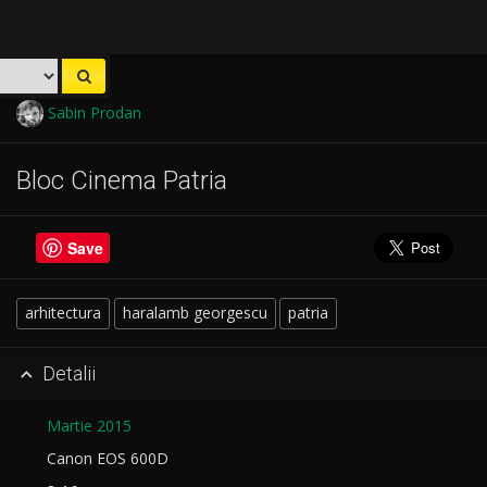
Sabin Prodan
Bloc Cinema Patria
Save
arhitectura
haralamb georgescu
patria
Detalii

Martie 2015
Canon EOS 600D