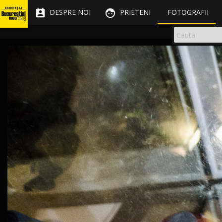


DESPRE NOI
PRIETENI
FOTOGRAFII