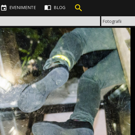



EVENIMENTE
BLOG