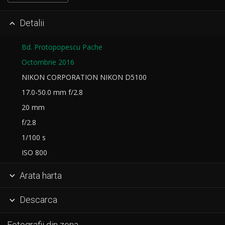
Detalii

Bd. Protopopescu Pache
Octombrie 2016
NIKON CORPORATION NIKON D5100
17.0-50.0 mm f/2.8
20 mm
f/2.8
1/100 s
ISO 800
Arata harta

Descarca

Fotografii din zona