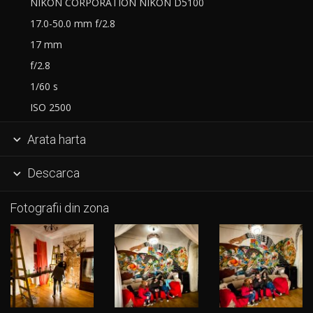
NIKON CORPORATION NIKON D5100
17.0-50.0 mm f/2.8
17 mm
f/2.8
1/60 s
ISO 2500
Arata harta

Descarca

Fotografii din zona