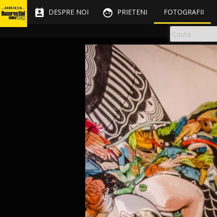


DESPRE NOI
PRIETENI
FOTOGRAFII