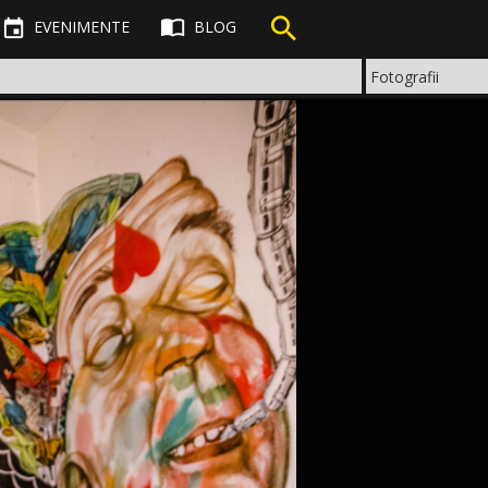



EVENIMENTE
BLOG