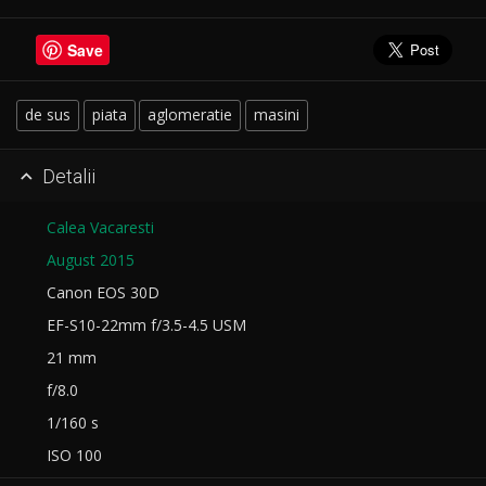
Save
de sus
piata
aglomeratie
masini
Detalii

Calea Vacaresti
August 2015
Canon EOS 30D
EF-S10-22mm f/3.5-4.5 USM
21 mm
f/8.0
1/160 s
ISO 100