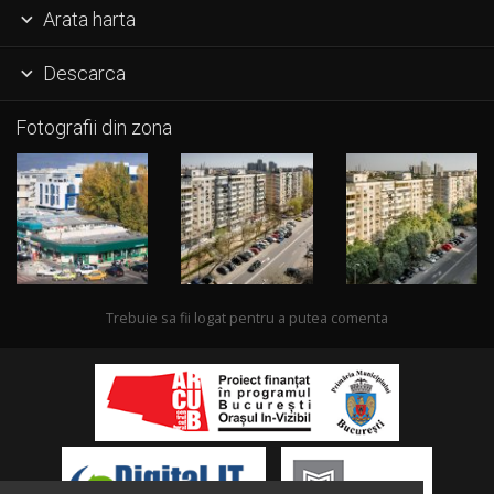
Arata harta

Descarca

Fotografii din zona
Trebuie sa fii logat pentru a putea comenta