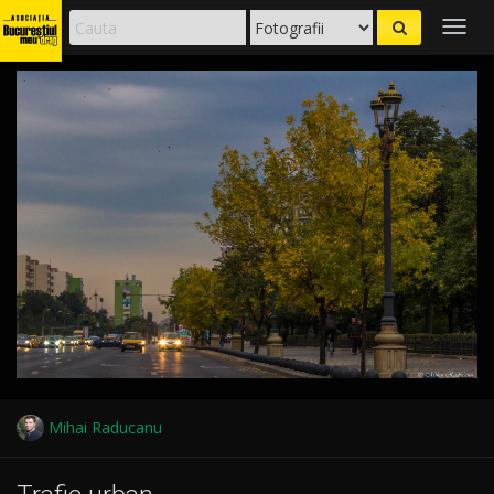
Togg
navig
Mihai Raducanu