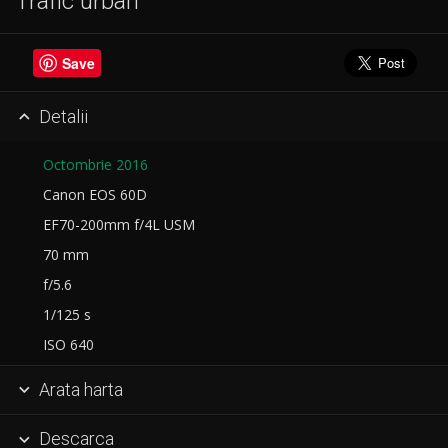
Trafic urban
Save
Detalii

Octombrie 2016
Canon EOS 60D
EF70-200mm f/4L USM
70 mm
f/5.6
1/125 s
ISO 640
Arata harta

Descarca
