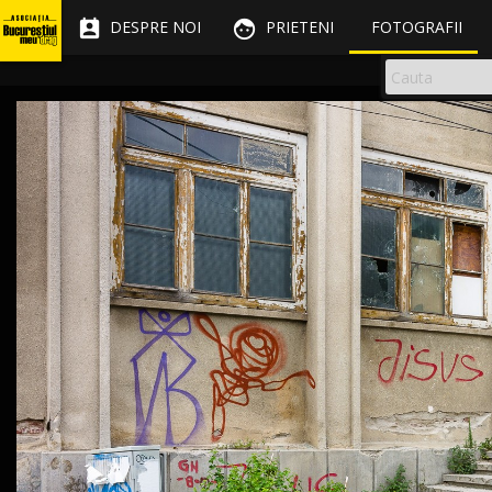


DESPRE NOI
PRIETENI
FOTOGRAFII