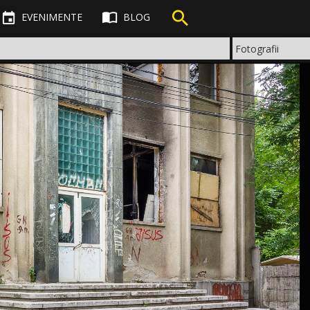



EVENIMENTE
BLOG