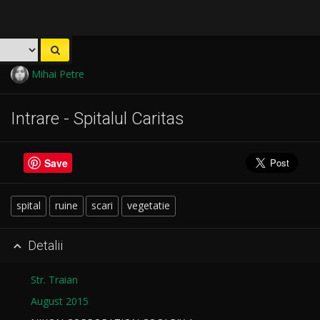
Mihai Petre
Intrare - Spitalul Caritas
Save
spital
ruine
scari
vegetatie
Detalii

Str. Traian
August 2015