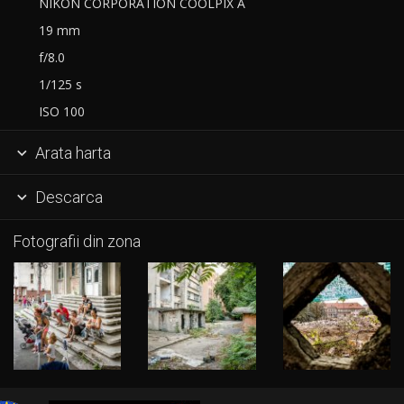
NIKON CORPORATION COOLPIX A
19 mm
f/8.0
1/125 s
ISO 100
Arata harta

Descarca

Fotografii din zona