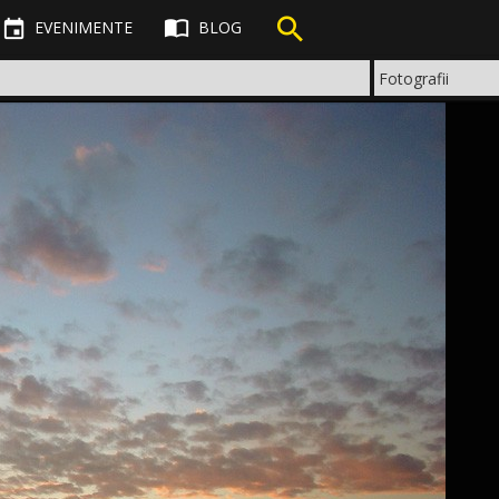



EVENIMENTE
BLOG