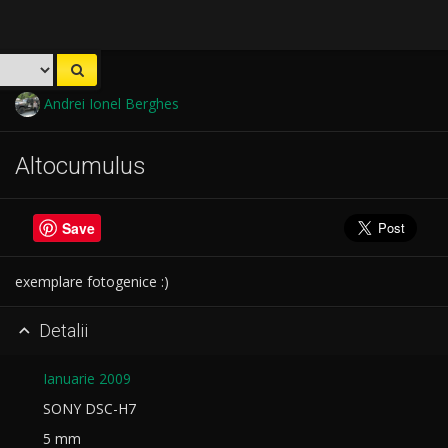
Andrei Ionel Berghes
Altocumulus
Save
exemplare fotogenice :)
Detalii

Ianuarie 2009
SONY DSC-H7
5 mm