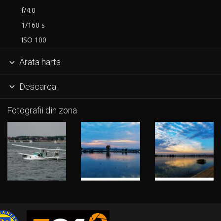
f/4.0
1/160 s
ISO 100
Arata harta

Descarca

Fotografii din zona