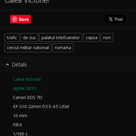
Calea Victoriei
Save
trafic
de sus
palatul telefoanelor
capsa
nori
cercul militar national
romarta
Detalii

Calea Victoriei
Aprilie 2015
Canon EOS 7D
EF-S10-22mm f/3.5-4.5 USM
10 mm
f/8.0
1/160 s