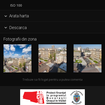
ISO 100
Arata harta

Descarca

Fotografii din zona
Trebuie sa fii logat pentru a putea comenta