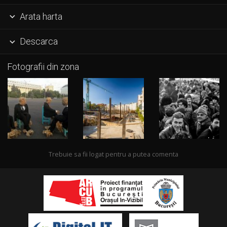
Arata harta

Descarca

Fotografii din zona
Trebuie sa fii logat pentru a putea comenta