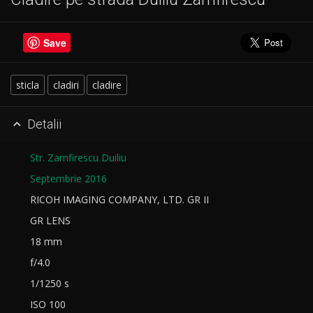
Save
sticla
cladiri
cladire
Detalii

Str. Zamfirescu Duiliu
Septembrie 2016
RICOH IMAGING COMPANY, LTD. GR II
GR LENS
18 mm
f/4.0
1/1250 s
ISO 100