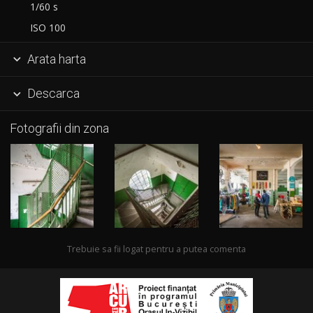
1/60 s
ISO 100
Arata harta

Descarca

Fotografii din zona
Trebuie sa fii logat pentru a putea comenta