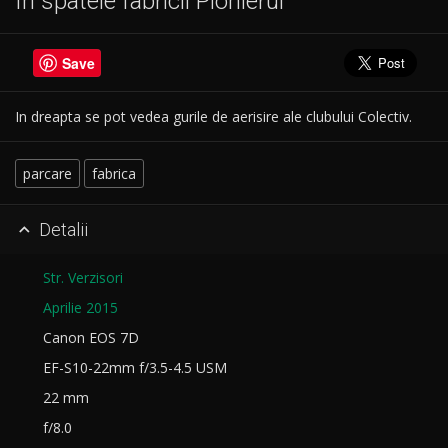
In spatele fabricii Pionierul
Save
In dreapta se pot vedea gurile de aerisire ale clubului Colectiv.
parcare
fabrica
Detalii

Str. Verzisori
Aprilie 2015
Canon EOS 7D
EF-S10-22mm f/3.5-4.5 USM
22 mm
f/8.0