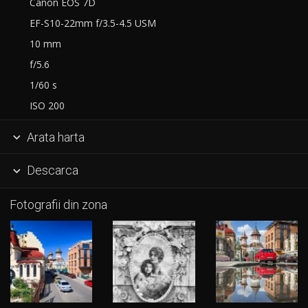
Canon EOS 7D
EF-S10-22mm f/3.5-4.5 USM
10 mm
f/5.6
1/60 s
ISO 200
Arata harta

Descarca

Fotografii din zona