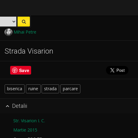
Mihai Petre
Strada Visarion
Save
biserica
ruine
strada
parcare
Detalii

Str. Visarion I. C.
Martie 2015