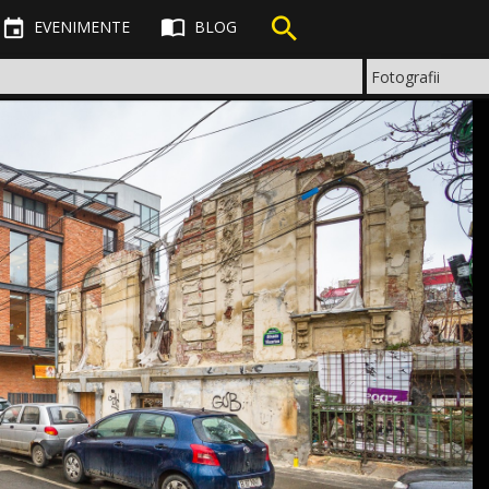



EVENIMENTE
BLOG