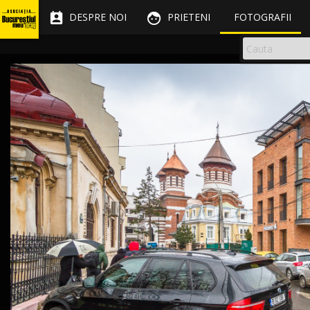


DESPRE NOI
PRIETENI
FOTOGRAFII