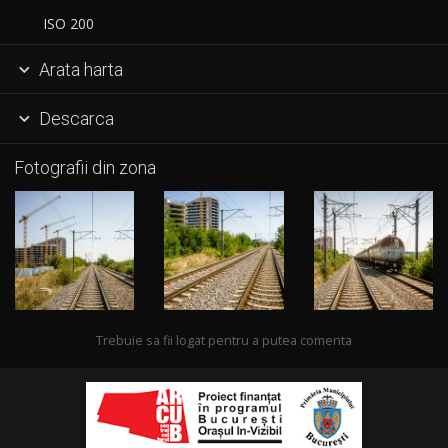
ISO 200
Arata harta

Descarca

Fotografii din zona
Trebuie sa fii logat pentru a putea comenta