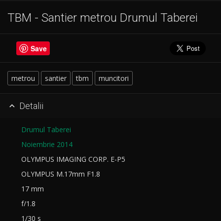
TBM - Santier metrou Drumul Taberei
Save
metrou
santier
tbm
muncitori
Detalii

Drumul Taberei
Noiembrie 2014
OLYMPUS IMAGING CORP. E-P5
OLYMPUS M.17mm F1.8
17 mm
f/1.8
1/30 s