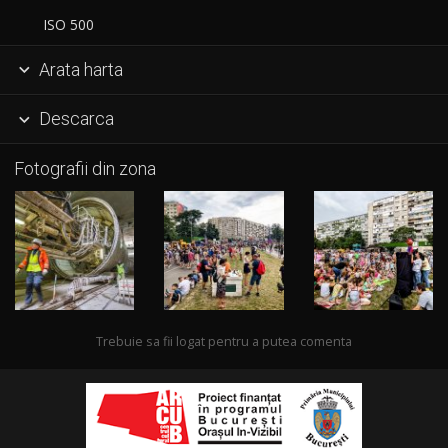
ISO 500
Arata harta

Descarca

Fotografii din zona
Trebuie sa fii logat pentru a putea comenta