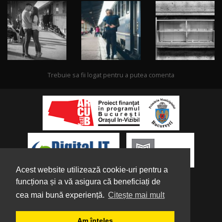
Trebuie sa fii logat pentru a putea comenta
Acest website utilizează cookie-uri pentru a
funcționa și a vă asigura că beneficiați de
cea mai bună experiență.
Citește mai mult
Despre noi
|
Parteneri
|
Politica de
Am înțeles