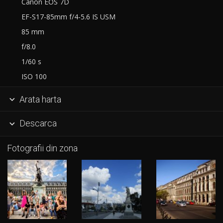
Canon EOS 7D
EF-S17-85mm f/4-5.6 IS USM
85 mm
f/8.0
1/60 s
ISO 100
Arata harta

Descarca

Fotografii din zona