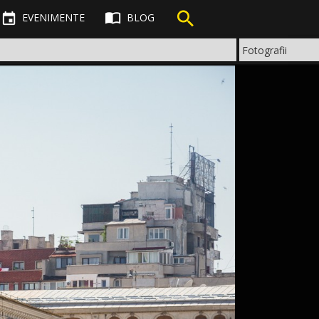



EVENIMENTE
BLOG