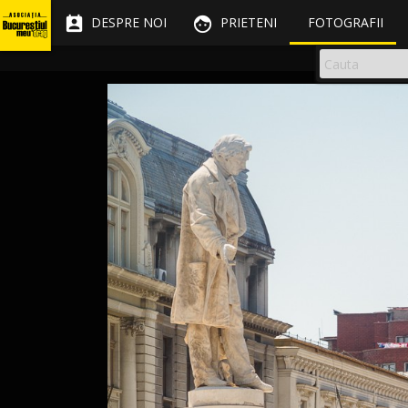


DESPRE NOI
PRIETENI
FOTOGRAFII