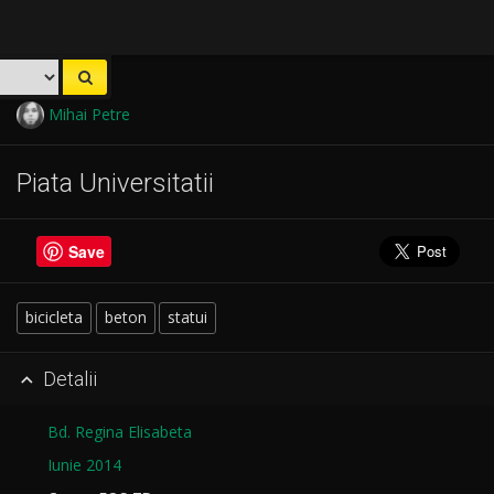
Mihai Petre
Piata Universitatii
Save
bicicleta
beton
statui
Detalii

Bd. Regina Elisabeta
Iunie 2014