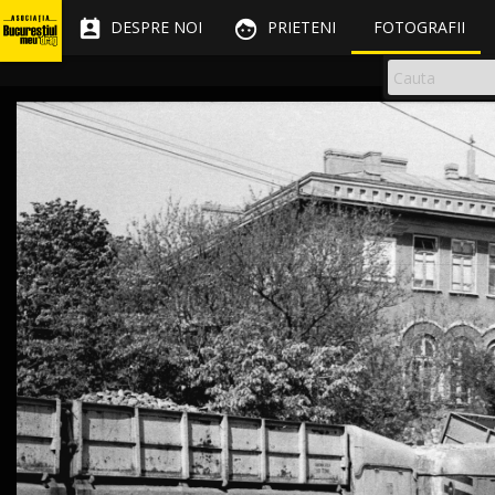


DESPRE NOI
PRIETENI
FOTOGRAFII