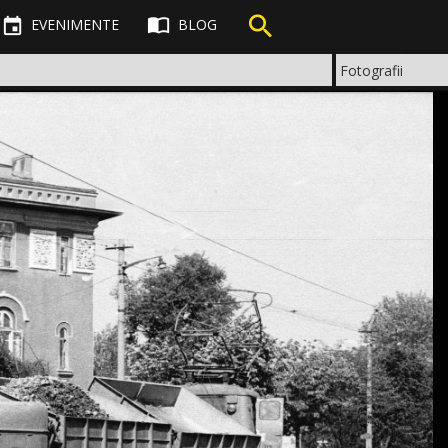



EVENIMENTE
BLOG