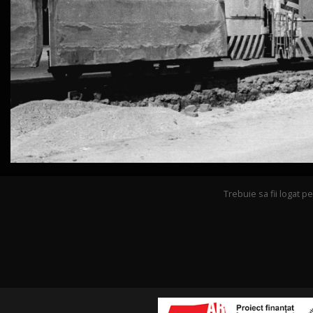
Trebuie sa fii logat 