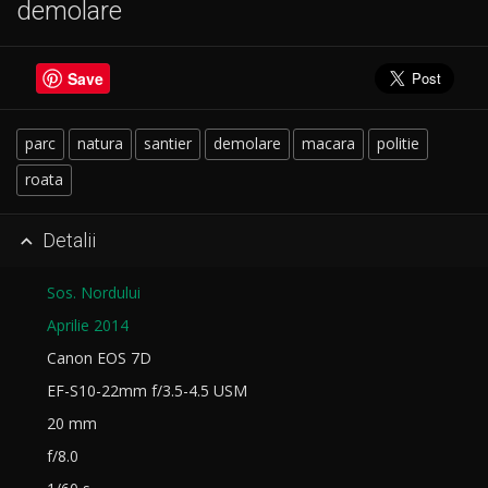
demolare
Save
parc
natura
santier
demolare
macara
politie
roata
Detalii

Sos. Nordului
Aprilie 2014
Canon EOS 7D
EF-S10-22mm f/3.5-4.5 USM
20 mm
f/8.0