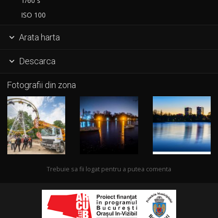
1/60 s
ISO 100
Arata harta

Descarca

Fotografii din zona
Trebuie sa fii logat pentru a putea comenta