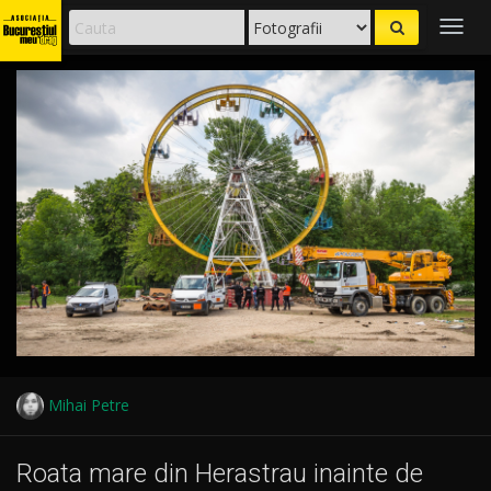
Togg
navig
Mihai Petre
Roata mare din Herastrau inainte de