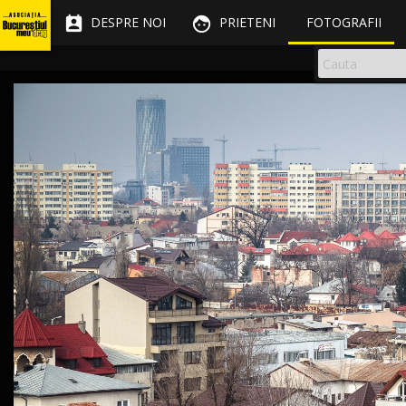


DESPRE NOI
PRIETENI
FOTOGRAFII