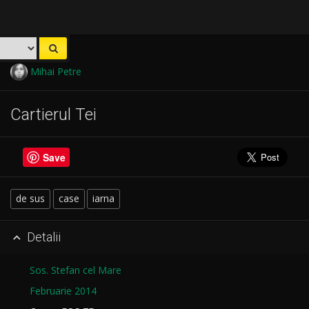
Mihai Petre
Cartierul Tei
Save
de sus
case
iarna
Detalii

Sos. Stefan cel Mare
Februarie 2014