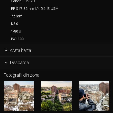
Canon EOS 7D
EF-S17-85mm f/4-5.6 IS USM
72 mm
f/8.0
1/80 s
ISO 100
Arata harta

Descarca

Fotografii din zona