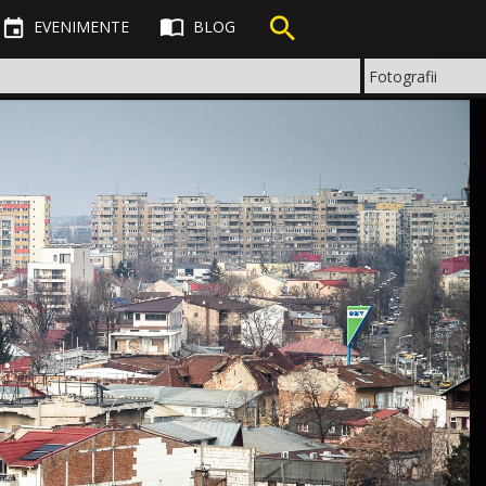



EVENIMENTE
BLOG