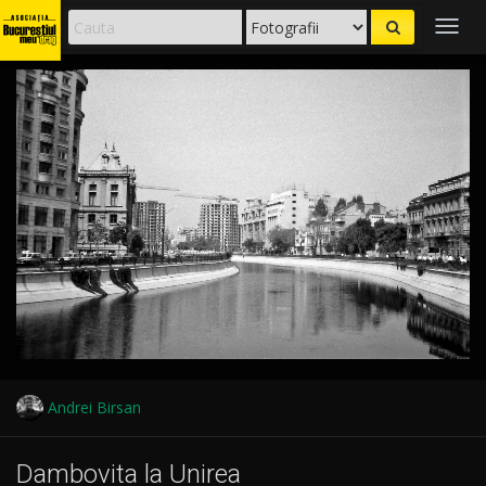
Togg
navig
Andrei Birsan
Dambovita la Unirea