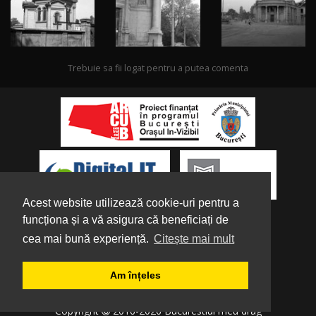
Trebuie sa fii logat pentru a putea comenta
Acest website utilizează cookie-uri pentru a
funcționa și a vă asigura că beneficiați de
cea mai bună experiență.
Citește mai mult
Despre noi
|
Parteneri
|
Politica de
Am înțeles
Confidențialitate
|
Termeni și condiții
|
Tutorial
Copyright
2016-2026 Bucurestiul meu drag