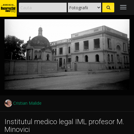
Togg
navig
Cristian Malide
Institutul medico legal IML profesor M.
Minovici