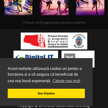
Trebuie sa fii logat pentru a putea comenta
Acest website utilizează cookie-uri pentru a
funcționa și a vă asigura că beneficiați de
cea mai bună experiență.
Citește mai mult
Despre noi
|
Parteneri
|
Politica de
Am înțeles
Confidențialitate
|
Termeni și condiții
|
Tutorial
Copyright
2016-2026 Bucurestiul meu drag