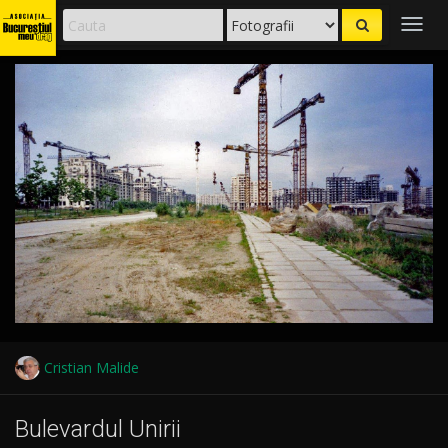
Togg
navig
Cristian Malide
Bulevardul Unirii