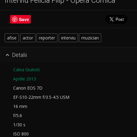
Interviu Felicia Filip - Opera Comica
Save
afise
actor
reporter
interviu
muzician
Detalii

Calea Giulesti
Aprilie 2013
Canon EOS 7D
EF-S10-22mm f/3.5-4.5 USM
16 mm
f/5.6
1/30 s
ISO 800