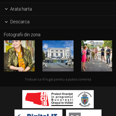
Arata harta

Descarca

Fotografii din zona
Trebuie sa fii logat pentru a putea comenta