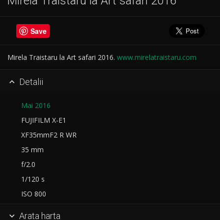
Mirela Traistaru la Art safari 2016
Save
Mirela Traistaru la Art safari 2016.
www.mirelatraistaru.com
Detalii

Mai 2016
FUJIFILM X-E1
XF35mmF2 R WR
35 mm
f/2.0
1/120 s
ISO 800
Arata harta
