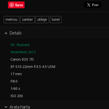
Save
metrou
santier
utilaje
tunel
Detalii

Str. Razoare
Noiembrie 2012
Canon EOS 7D
EF-S10-22mm f/3.5-4.5 USM
17 mm
f/8.0
1/60 s
ISO 200
Arata harta
