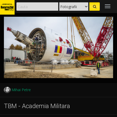
Togg
navig
Mihai Petre
TBM - Academia Militara