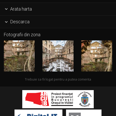
Arata harta

Descarca

Fotografii din zona
Trebuie sa fii logat pentru a putea comenta