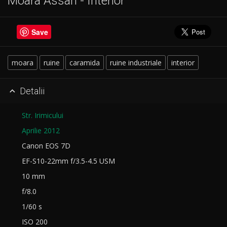
Moara Assan - Interior
Save
moara
ruine
caramida
ruine industriale
interior
Detalii

Str. Irimicului
Aprilie 2012
Canon EOS 7D
EF-S10-22mm f/3.5-4.5 USM
10 mm
f/8.0
1/60 s
ISO 200