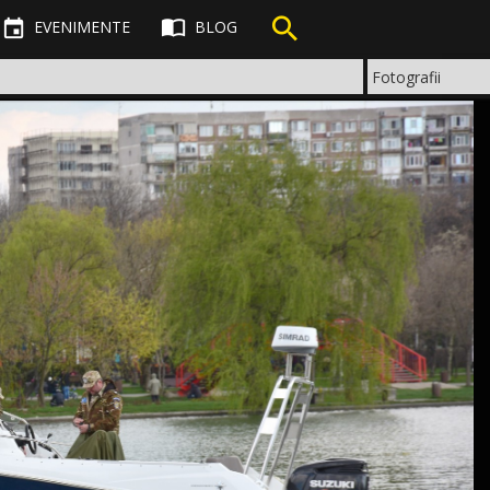



EVENIMENTE
BLOG