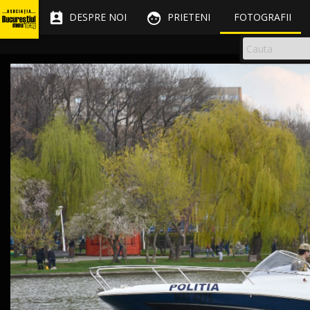


DESPRE NOI
PRIETENI
FOTOGRAFII