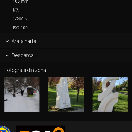
105 mm
f/7.1
1/200 s
ISO 100
Arata harta

Descarca

Fotografii din zona