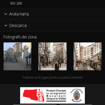
ISO 200
Arata harta

Descarca

Fotografii din zona
Trebuie sa fii logat pentru a putea comenta