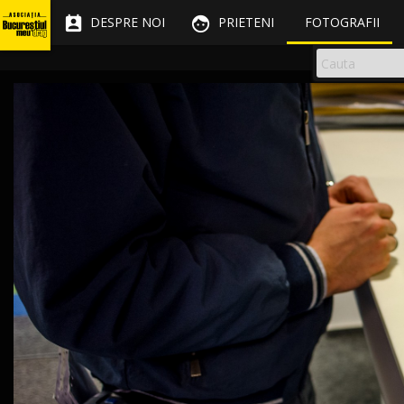


DESPRE NOI
PRIETENI
FOTOGRAFII