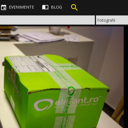



EVENIMENTE
BLOG