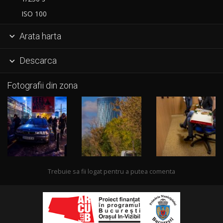
ISO 100
Arata harta

Descarca

Fotografii din zona
Trebuie sa fii logat pentru a putea comenta