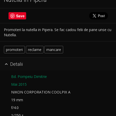
Save
Promoteri la nutella in Pipera. Se fac cadou felii de pane unse cu
Nutella.
promoteri
reclame
mancare
Detalii

Bd. Pompeiu Dimitrie
Mai 2015
NIKON CORPORATION COOLPIX A
19 mm
f/4.0
1/250 s