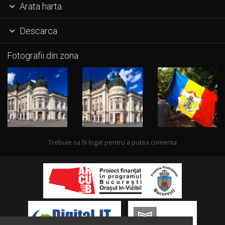
Arata harta

Descarca

Fotografii din zona
Trebuie sa fii logat pentru a putea comenta