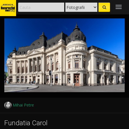
Togg
navig
Mihai Petre
Fundatia Carol