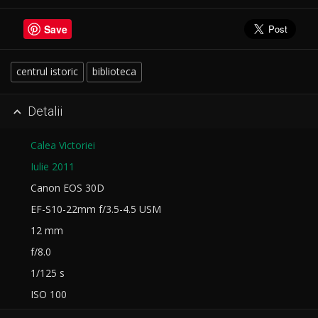
Save
centrul istoric
biblioteca
Detalii

Calea Victoriei
Iulie 2011
Canon EOS 30D
EF-S10-22mm f/3.5-4.5 USM
12 mm
f/8.0
1/125 s
ISO 100