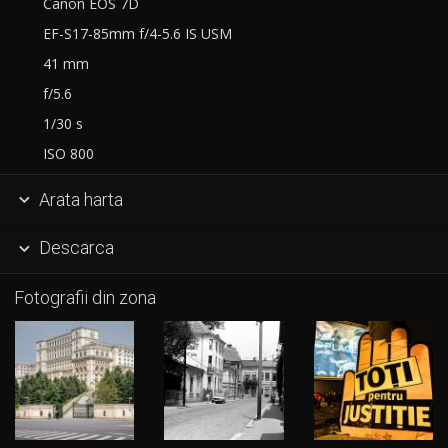
Canon EOS 7D
EF-S17-85mm f/4-5.6 IS USM
41 mm
f/5.6
1/30 s
ISO 800
Arata harta

Descarca

Fotografii din zona