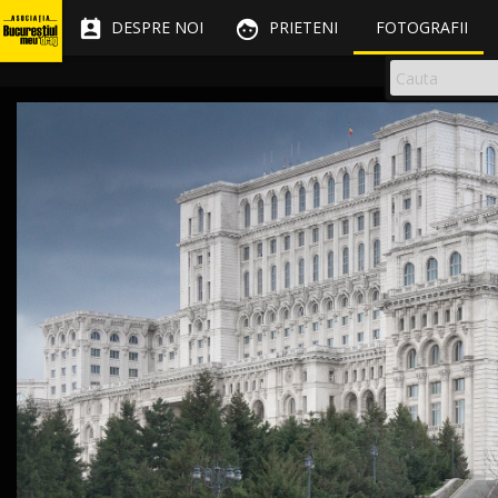


DESPRE NOI
PRIETENI
FOTOGRAFII