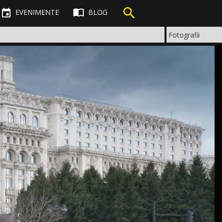



EVENIMENTE
BLOG