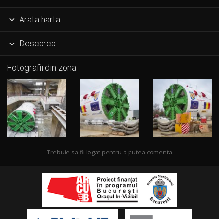
Arata harta

Descarca

Fotografii din zona
Trebuie sa fii logat pentru a putea comenta