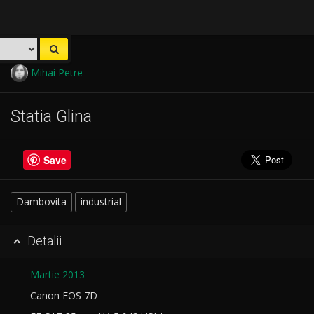
Mihai Petre
Statia Glina
Save
Dambovita
industrial
Detalii

Martie 2013
Canon EOS 7D