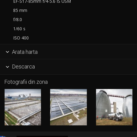
EF-S17-85mm f/4-5.6 IS USM
85 mm
f/8.0
1/60 s
ISO 400
Arata harta

Descarca

Fotografii din zona