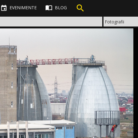



EVENIMENTE
BLOG