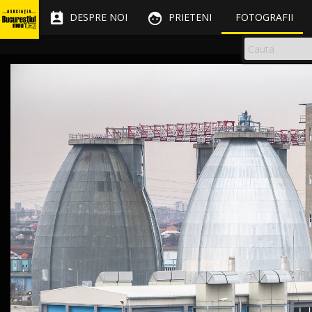


DESPRE NOI
PRIETENI
FOTOGRAFII