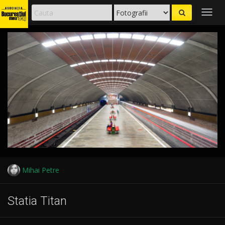
Togg
navig
Mihai Petre
Statia Titan