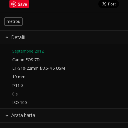
Save
metrou
Detalii

Septembrie 2012
Canon EOS 7D
EF-S10-22mm f/3.5-4.5 USM
19 mm
f/11.0
8 s
ISO 100
Arata harta
