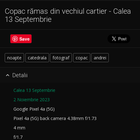
Copac rămas din vechiul cartier - Calea
13 Septembrie
Save
noapte
catedrala
fotograf
copac
andrei
Detalii

Calea 13 Septembrie
2 Noiembrie 2023
Google Pixel 4a (5G)
Pixel 4a (5G) back camera 4.38mm f/1.73
4 mm
f/1.7