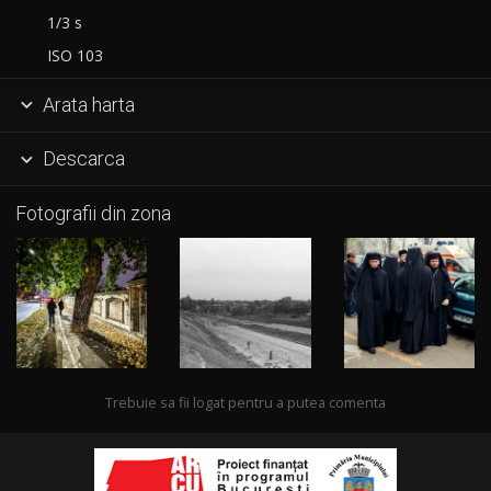
1/3 s
ISO 103
Arata harta

Descarca

Fotografii din zona
Trebuie sa fii logat pentru a putea comenta