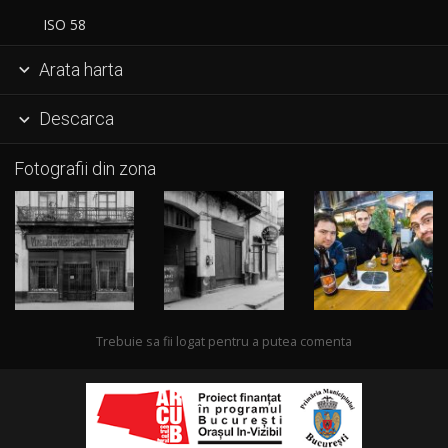
ISO 58
Arata harta

Descarca

Fotografii din zona
Trebuie sa fii logat pentru a putea comenta