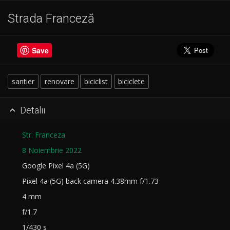
Strada Franceză
Save
santier
renovare
biciclist
biciclete
Detalii

Str. Franceza
8 Noiembrie 2022
Google Pixel 4a (5G)
Pixel 4a (5G) back camera 4.38mm f/1.73
4 mm
f/1.7
1/430 s