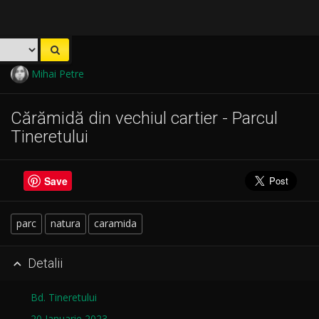
Mihai Petre
Cărămidă din vechiul cartier - Parcul
Tineretului
Save
parc
natura
caramida
Detalii

Bd. Tineretului
20 Ianuarie 2023