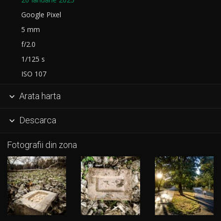
Google Pixel
5 mm
f/2.0
1/125 s
ISO 107
Arata harta

Descarca

Fotografii din zona