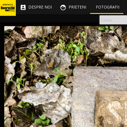


DESPRE NOI
PRIETENI
FOTOGRAFII