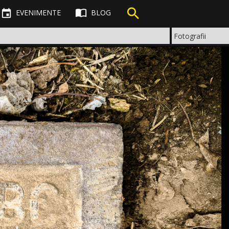



EVENIMENTE
BLOG