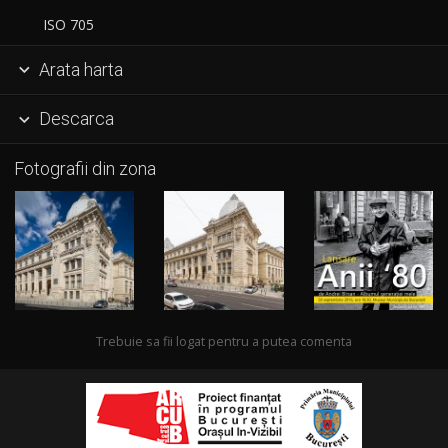
ISO 705
Arata harta

Descarca

Fotografii din zona
Trebuie sa fii logat pentru a putea comenta