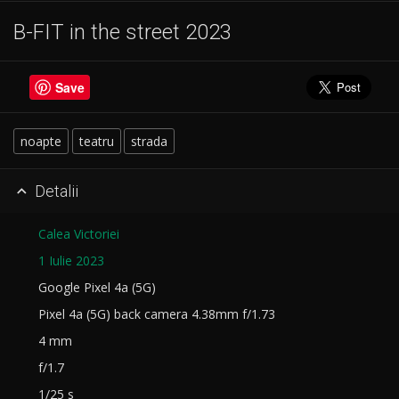
B-FIT in the street 2023
Save
noapte
teatru
strada
Detalii

Calea Victoriei
1 Iulie 2023
Google Pixel 4a (5G)
Pixel 4a (5G) back camera 4.38mm f/1.73
4 mm
f/1.7
1/25 s