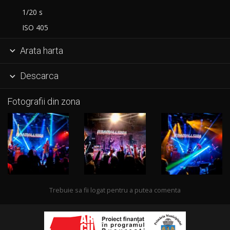
1/20 s
ISO 405
Arata harta

Descarca

Fotografii din zona
Trebuie sa fii logat pentru a putea comenta