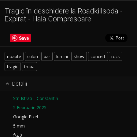
Tragic în deschidere la Roadkillsoda -
Expirat - Hala Compresoare
Save
noapte
culori
bar
lumini
show
concert
rock
tragic
trupa
Detalii

Str. Istrati I. Constantin
5 Februarie 2025
Google Pixel
5 mm
f/2.0