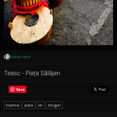
Mihai Petre
Teasc - Piața Sălăjan
Save
toamna
piata
vin
struguri