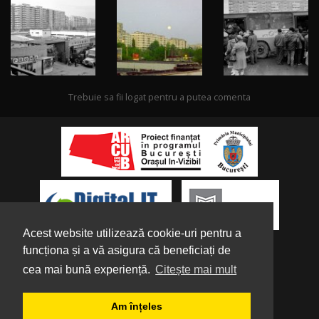
Trebuie sa fii logat pentru a putea comenta
Acest website utilizează cookie-uri pentru a
funcționa și a vă asigura că beneficiați de
cea mai bună experiență.
Citește mai mult
Despre noi
|
Parteneri
|
Politica de
Am înțeles
Confidențialitate
|
Termeni și condiții
|
Tutorial