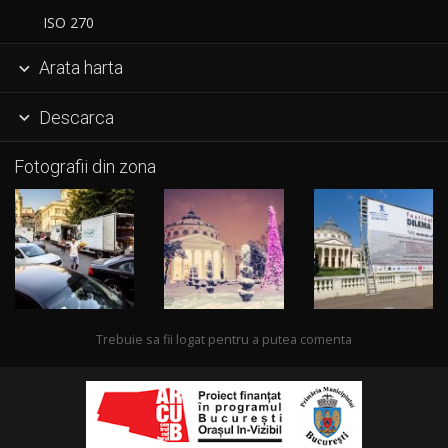
ISO 270
Arata harta

Descarca

Fotografii din zona
Trebuie sa fii logat pentru a putea comenta