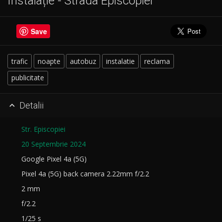
Instalație - Strada Episcopiei
Save
trafic
noapte
autobuz
instalatie
reclama
publicitate
Detalii

Str. Episcopiei
20 Septembrie 2024
Google Pixel 4a (5G)
Pixel 4a (5G) back camera 2.22mm f/2.2
2 mm
f/2.2
1/25 s