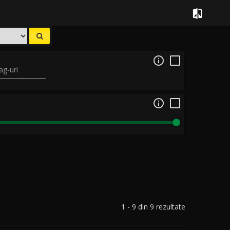


ag-uri

1 - 9 din 9 rezultate