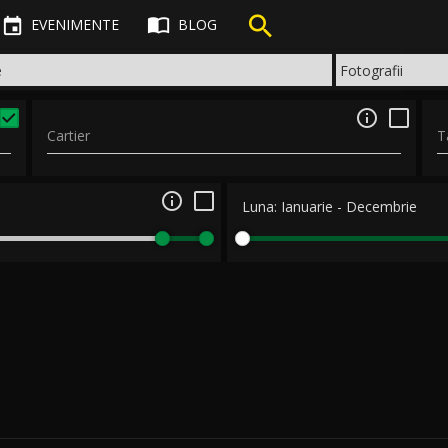



EVENIMENTE
BLOG

Cartier
T

Luna:
Ianuarie
-
Decembrie