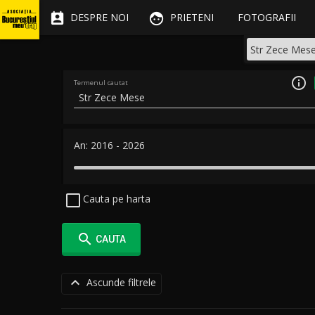


DESPRE NOI
PRIETENI
FOTOGRAFII

Termenul cautat
An:
2016
-
2026
Cauta pe harta

CAUTA

Ascunde filtrele