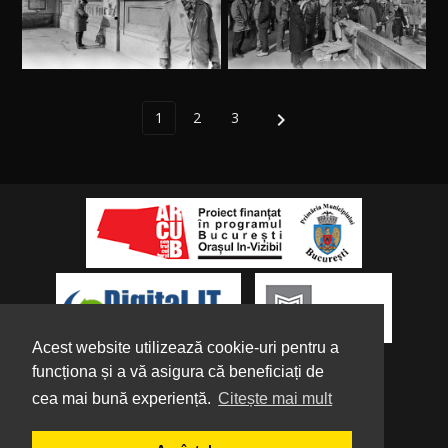
1
2
3

Acest website utilizează cookie-uri pentru a
funcționa și a vă asigura că beneficiați de
cea mai bună experiență.
Citește mai mult
Despre noi
|
Parteneri
|
Politica de