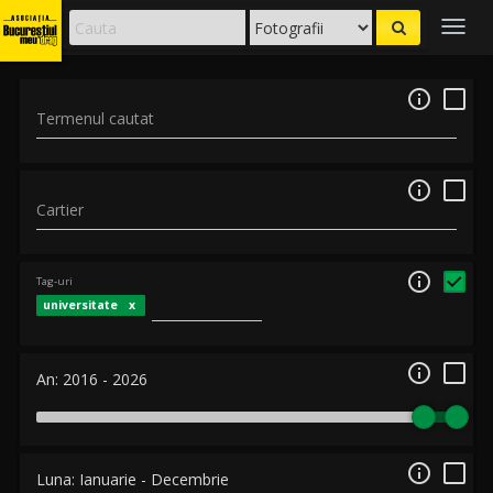
Togg
navig

Termenul cautat

Cartier

Tag-uri
universitate

An:
2016
-
2026

Luna:
Ianuarie
-
Decembrie